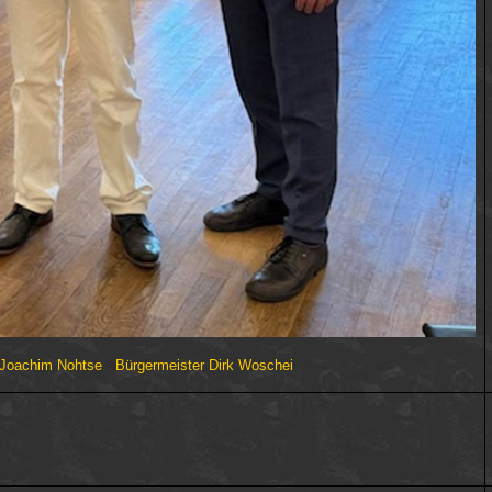
r Joachim Nohtse
Bürgermeister Dirk Woschei