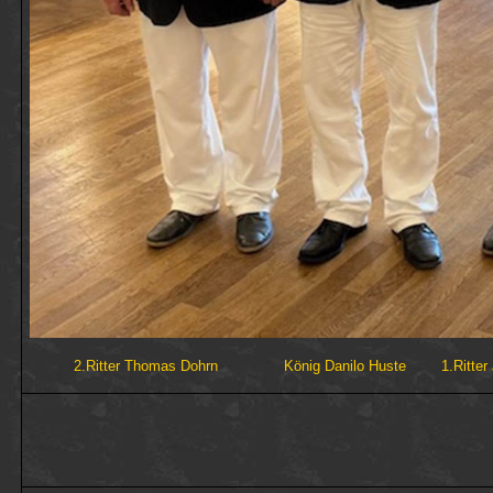
2.Ritter Thomas Dohrn
König Danilo Huste
1.Ritte