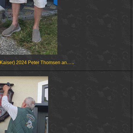
Kaiser) 2024 Peter Thomsen
an….
.