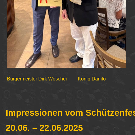
Bürgermeister Dirk Woschei
König Danilo
Impressionen vom Schützenfes
20.06. – 22.06.2025